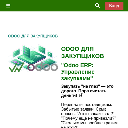
Перейти к основному содержанию
Вход
Боковая панель
Изменить дан
ODOO ДЛЯ ЗАКУПЩИКОВ
ODOO ДЛЯ
ЗАКУПЩИКОВ
"Odoo ERP:
Управление
закупками"
Закупать "на глаз" — это
дорого. Пора считать
деньги! 🛒
Переплаты поставщикам.
Забытые заявки. Срыв
сроков. "А кто заказывал?"
"Почему ещё не привезли?"
"Сколько мы вообще тратим
на это?!"