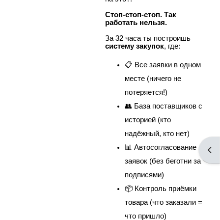
Стоп-стоп-стоп. Так
работать нельзя.
За 32 часа ты построишь
систему закупок
, где:
📋 Все заявки в одном
месте (ничего не
потеряется!)
👥 База поставщиков с
историей (кто
надёжный, кто нет)
📊 Автосогласование
Отк
заявок (без беготни за
подписями)
📦 Контроль приёмки
товара (что заказали =
что пришло)