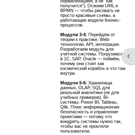
нормализацией, а не "как
получится"). Освоим UML и
BPMN — чтобы рисовать не
просто красивые схемы, а
работающие модели бизнес-
процессов.
Модули 3-4:
Перейдём от
теории к практике. Web-
технологии, API, интеграции.
Разработаем модуль для
учётной системы. Погрузимся
Отк
в 1С, SAP, Oracle — поймём,
почему они стоят как
космический корабль и что там
внутри.
Модули 5-6:
Хранилища
данных, OLAP, SQL для
реальной аналитики (не для
учебных примеров). BI-
системы: Power BI, Tableau,
Qlik. Плюс информационная
безопасность и управление
проектами — потому что
внедрять системы нужно так,
чтобы вас не прокляли
пользователи.