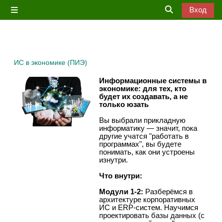
Перейти к основному содержанию
Вход
Боковая панель
Изменить дан
ИС в экономике (ПИЭ)
Информационные системы в
экономике: для тех, кто
будет их создавать, а не
только юзать
Вы выбрали прикладную
информатику — значит, пока
другие учатся "работать в
программах", вы будете
понимать, как они устроены
изнутри.
Что внутри:
Модули 1-2:
Разберёмся в
архитектуре корпоративных
ИС и ERP-систем. Научимся
проектировать базы данных (с